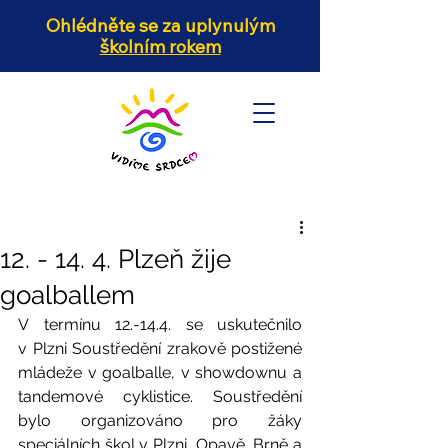
Ohlédněte se za uplynulým
školním rokem
12. - 14. 4. Plzeň žije
goalballem
V termínu 12.-14.4. se uskutečnilo 
v Plzni Soustředění zrakově postižené 
mládeže v goalballe, v showdownu a 
tandemové cyklistice. Soustředění 
bylo organizováno pro žáky 
speciálních škol v Plzni, Opavě, Brně a 