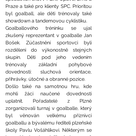
Praze a také pro klienty SPC. Prioritou 
byl goalball, ale děti trénovaly také 
showdown a tandemovou cyklistiku.
Goalballového tréninku se ujal 
zkušený reprezentant v goalballe Jan 
Bošek. Zúčastnění sportovci byli 
rozděleni do výkonostně stejných 
skupin. Děti pod jeho vedením 
trénovaly základní pohybové 
dovednosti: sluchová orientace, 
přihrávky, útočné a obranné pozice.
Došlo také na samotnou hru, kde 
mohli žáci naučené dovednosti 
uplatnit. Pořadatelé z Plzně 
zorganizovali turnaj v goalballe, který 
byl věnován velkému příznivci 
goalballu a bývalému řediteli plzeňské 
školy Pavlu Vošáhlíkovi. Některým se 