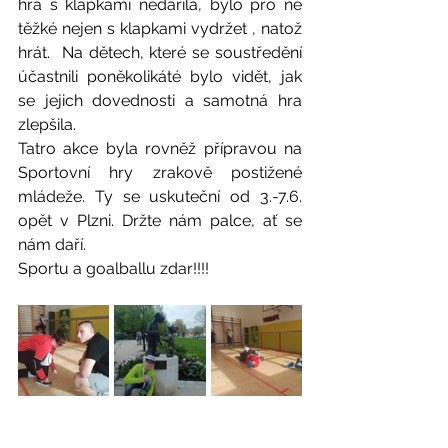
hra s klapkami nedařila, bylo pro ně 
těžké nejen s klapkami vydržet , natož 
hrát.  Na dětech, které se soustředění 
účastnili poněkolikáté bylo vidět, jak 
se jejich dovednosti a samotná hra 
zlepšila.
Tatro akce byla rovněž přípravou na 
Sportovní hry zrakově postižené 
mládeže. Ty se uskuteční od 3.-7.6. 
opět v Plzni. Držte nám palce, ať se 
nám daří.
Sportu a goalballu zdar!!!!