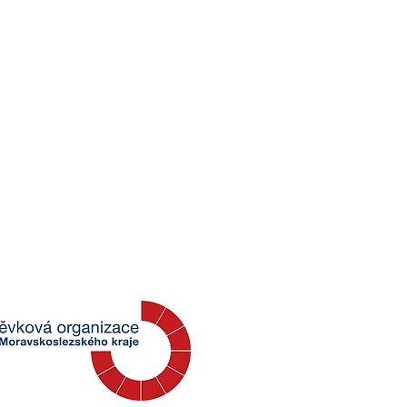
6. Exkurze v Národním
tníku II. světové války
abyni