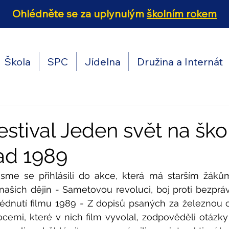
Ohlédněte se za uplynulým
školním rokem
Škola
SPC
Jídelna
Družina a Internát
 Festival Jeden svět na ško
pad 1989
jsme se přihlásili do akce, která má starším žáků
šich dějin - Sametovou revoluci, boj proti bezpráví
dnutí filmu 1989 - Z dopisů psaných za železnou o
cemi, které v nich film vyvolal, zodpověděli otázky