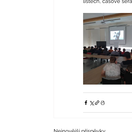
listech, časově seřa
Nejnovější příspěvky