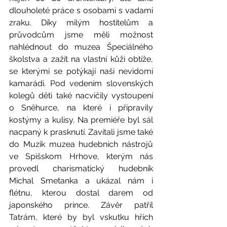
dlouholeté práce s osobami s vadami 
zraku. Díky milým hostitelům a 
průvodcům jsme měli možnost 
nahlédnout do muzea Špeciálného 
školstva a zažít na vlastní kůži obtíže, 
se kterými se potýkají naši nevidomí 
kamarádi. Pod vedením slovenských 
kolegů děti také nacvičily vystoupení 
o Sněhurce, na které i připravily 
kostýmy a kulisy. Na premiéře byl sál 
nacpaný k prasknutí. Zavítali jsme také 
do Muzik muzea hudebních nástrojů 
ve Spišskom Hrhove, kterým nás 
provedl charismatický hudebník 
Michal Smetanka a ukázal nám i 
flétnu, kterou dostal darem od 
japonského prince. Závěr patřil 
Tatrám, které by byl vskutku hřích 