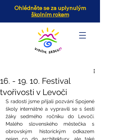
Ohlédněte se za uplynulým
školním rokem
16. - 19. 10. Festival
tvořivosti v Levoči
S radostí jsme přijali pozvání Spojené 
školy internátné a vypravili se s šesti 
žáky sedmého ročníku do Levoči. 
Malého slovenského městečka s 
obrovským historickým odkazem 
nejen co do architektury, ale také 