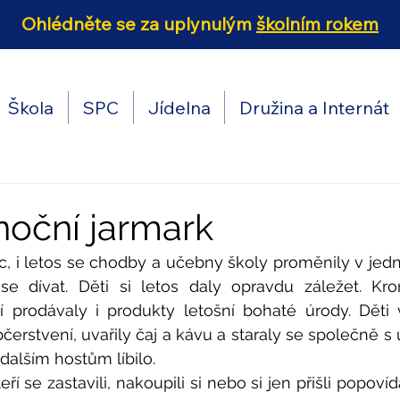
Ohlédněte se za uplynulým
školním rokem
Škola
SPC
Jídelna
Družina a Internát
ánoční jarmark
, i letos se chodby a učebny školy proměnily v jedno 
e dívat. Děti si letos daly opravdu záležet. Kro
 prodávaly i produkty letošní bohaté úrody. Děti v 
čerstvení, uvařily čaj a kávu a staraly se společně s uč
dalším hostům líbilo.
 se zastavili, nakoupili si nebo si jen přišli popovíd