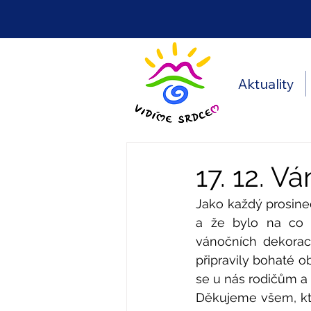
Aktuality
17. 12. V
Jako každý prosinec
a že bylo na co s
vánočních dekorací
připravily bohaté ob
se u nás rodičům a 
Děkujeme všem, kteří