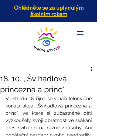
Ohlédněte se za uplynulým
školním rokem
18. 10. ,,Švihadlová
princezna a princ"
Ve středu 18. října se v naší tělocvičně 
konala akce ,,Švihadlová princezna a 
princ", ve které si zúčastněné děti 
vyzkoušely svoji obratnost ve skákání 
přes švihadlo na různé způsoby. Ani 
počáteční nezdary nikoho neodradily, 