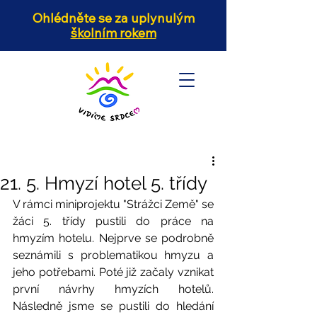
Ohlédněte se za uplynulým
školním rokem
21. 5. Hmyzí hotel 5. třídy
V rámci miniprojektu "Strážci Země" se 
žáci 5. třídy pustili do práce na 
hmyzím hotelu. Nejprve se podrobně 
seznámili s problematikou hmyzu a 
jeho potřebami. Poté již začaly vznikat 
první návrhy hmyzích hotelů. 
Následně jsme se pustili do hledání 