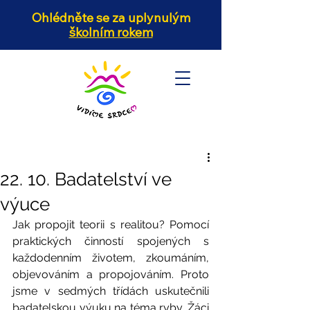
Ohlédněte se za uplynulým
školním rokem
22. 10. Badatelství ve
výuce
Jak propojit teorii s realitou? Pomocí 
praktických činností spojených s 
každodenním životem, zkoumáním, 
objevováním a propojováním. Proto 
jsme v sedmých třídách uskutečnili 
badatelskou výuku na téma ryby. Žáci 