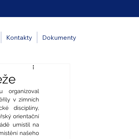
Kontakty
Dokumenty
eže
 organizoval 
řily v zimních 
ké disciplíny, 
ský orientační 
dě umístil na 
ístění našeho 