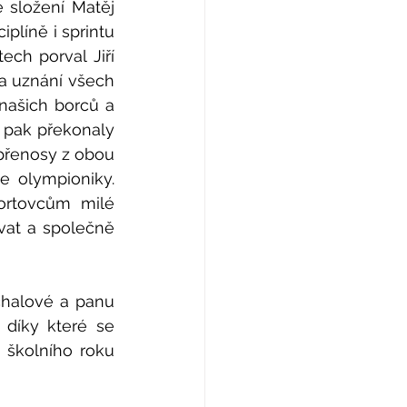
 složení Matěj 
plíně i sprintu 
ch porval Jiří 
a uznání všech 
našich borců a 
pak překonaly 
 přenosy z obou 
 olympioniky. 
rtovcům milé 
vat a společně 
chalové a panu 
 díky které se 
 školního roku 