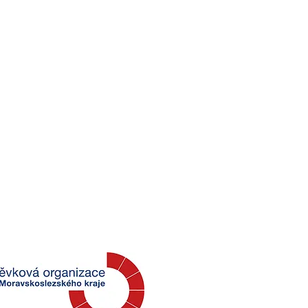
6. Exkurze v Národním
tníku II. světové války
abyni