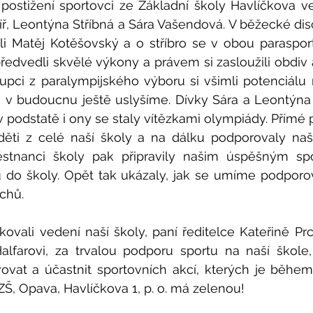
postižení sportovci ze Základní školy Havlíčkova ve
íř, Leontýna Stříbná a Sára Vašendová. V běžecké disci
li Matěj Kotěšovský a o stříbro se v obou parasporte
předvedli skvělé výkony a právem si zasloužili obdiv 
upci z paralympijského výboru si všimli potenciálu 
 v budoucnu ještě uslyšíme. Dívky Sára a Leontýna 
a v podstatě i ony se staly vítězkami olympiády. Přímé
ěti z celé naší školy a na dálku podporovaly naše
tnanci školy pak připravily našim úspěšným spo
zdu do školy. Opět tak ukázaly, jak se umíme podporo
ěchů.
vali vedení naší školy, paní ředitelce Kateřině Pr
alfarovi, za trvalou podporu sportu na naší škole,
ovat a účastnit sportovních akcí, kterých je během
ZŠ, Opava, Havlíčkova 1, p. o. má zelenou! 