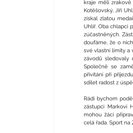
kraje měli zrakově 
Kotěšovský, Jiří Uhl
získal zlatou medai
Uhlíř. Oba chlapci 
zúčastněných. Zást
doufáme, že o nich
své vlastní limity 
závodů sledovaly d
Společně se zaměs
přivítání při příje
sdílet radost z úsp
Rádi bychom poděko
zástupci Markovi H
mohou žáci připrav
celá řada. Sport na 