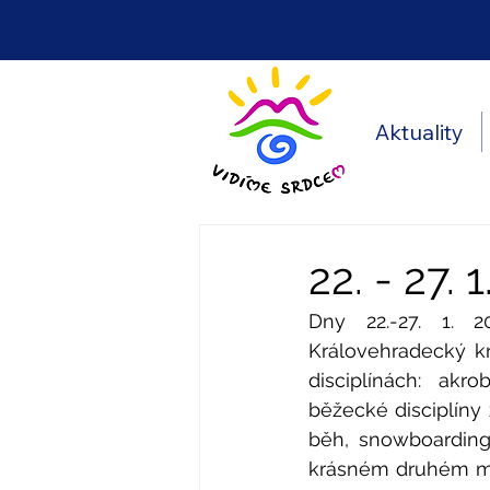
Aktuality
22. - 27.
Dny 22.-27. 1. 2
Královehradecký kr
disciplínách: akro
běžecké disciplíny 
běh, snowboarding
krásném druhém mí