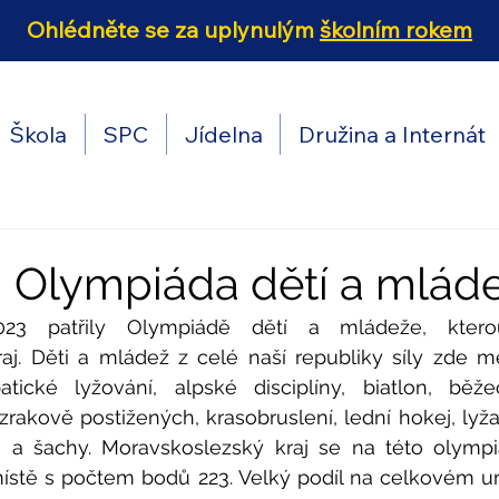
Ohlédněte se za uplynulým
školním rokem
Škola
SPC
Jídelna
Družina a Internát
 1. Olympiáda dětí a mlád
023 patřily Olympiádě dětí a mládeže, kterou
aj. Děti a mládež z celé naší republiky síly zde mě
batické lyžování, alpské disciplíny, biatlon, běžec
zrakově postižených, krasobruslení, lední hokej, lyžař
 a šachy. Moravskoslezský kraj se na této olympiá
stě s počtem bodů 223. Velký podíl na celkovém um