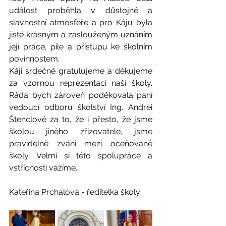
událost proběhla v důstojné a 
slavnostní atmosféře a pro Káju byla 
jistě krásným a zaslouženým uznáním 
její práce, píle a přístupu ke školním 
povinnostem.
Káji srdečně gratulujeme a děkujeme 
za vzornou reprezentaci naší školy. 
Ráda bych zároveň poděkovala paní 
vedoucí odboru školství Ing. Andrei 
Štenclové za to, že i přesto, že jsme 
školou jiného zřizovatele, jsme 
pravidelně zváni mezi oceňované 
školy. Velmi si této spolupráce a 
vstřícnosti vážíme.
Kateřina Prchalová - ředitelka školy