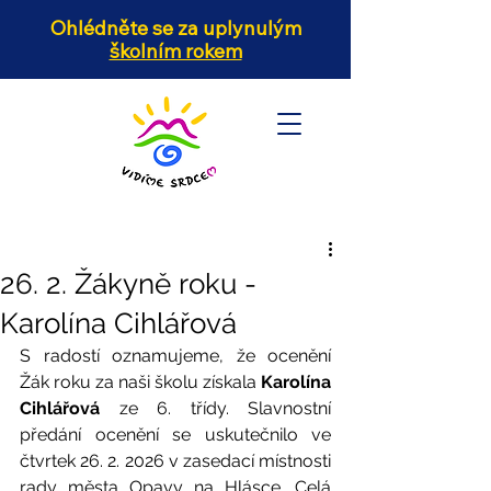
Ohlédněte se za uplynulým
školním rokem
26. 2. Žákyně roku -
Karolína Cihlářová
S radostí oznamujeme, že ocenění 
Žák roku za naši školu získala 
Karolína 
Cihlářová 
ze 6. třídy. Slavnostní 
předání ocenění se uskutečnilo ve 
čtvrtek 26. 2. 2026 v zasedací místnosti 
rady města Opavy na Hlásce. Celá 