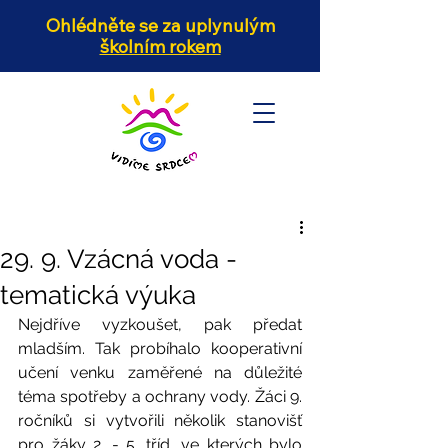
Ohlédněte se za uplynulým
školním rokem
29. 9. Vzácná voda -
tematická výuka
Nejdříve vyzkoušet, pak předat 
mladším. Tak probíhalo kooperativní 
učení venku zaměřené na důležité 
téma spotřeby a ochrany vody. Žáci 9. 
ročníků si vytvořili několik stanovišť 
pro žáky 2. - 5. tříd, ve kterých bylo 