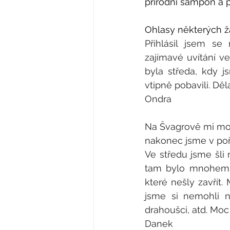
přírodní šampon a p
Ohlasy některých ž
Přihlásil jsem s
zajímavé uvítání v
byla středa, kdy j
vtipně pobavili. Děl
Ondra
Na Švagrově mi moc
nakonec jsme v pořá
Ve středu jsme šli 
tam bylo mnohem he
které nešly zavřít.
jsme si nemohli na
drahoušci, atd. Moc 
Danek