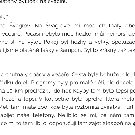
látěný pytlíček na svačinu.
áků:
e na Švagrov. Na Švagrově mi moc chutnaly oběd
e včelíně. Počasí nebylo moc hezké, můj nejhorší d
sme šli na výlet. Pokoj byl hezký a velký. Spolužá
ali jsme plátěné tašky a šampon. Byl to krásný zážitek
 chutnaly obědy a večeře. Cesta byla bohužel dlouh
dku dojeli. Programy byly pro malé děti, ale docela t
na 10 km procházku do hor. Kdyby tam bylo lepší poč
zčí a lepší. V koupelně byla sprcha, která měla r
 Měli tam malé zoo, kde byla roztomilá zvířátka. Furt
bíjet naše telefony. Nelíbilo se mi, že nám tam ří
se mi to tam líbilo, doporučuji tam zajet alespoň na 4