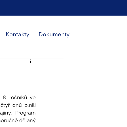
Kontakty
Dokumenty
8. ročníků ve 
yř dnů plnili 
ajiny.  Program 
noručně dělaný 