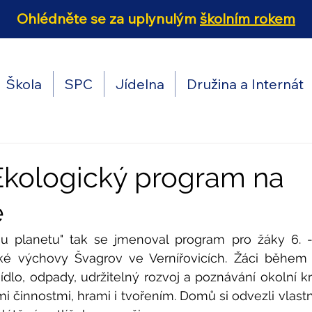
Ohlédněte se za uplynulým
školním rokem
Škola
SPC
Jídelna
Družina a Internát
. Ekologický program na
ě
 planetu" tak se jmenoval program pro žáky 6. - 
ké výchovy Švagrov ve Vernířovicích. Žáci během čt
jídlo, odpady, udržitelný rozvoj a poznávání okolní kr
i činnostmi, hrami i tvořením. Domů si odvezli vlast