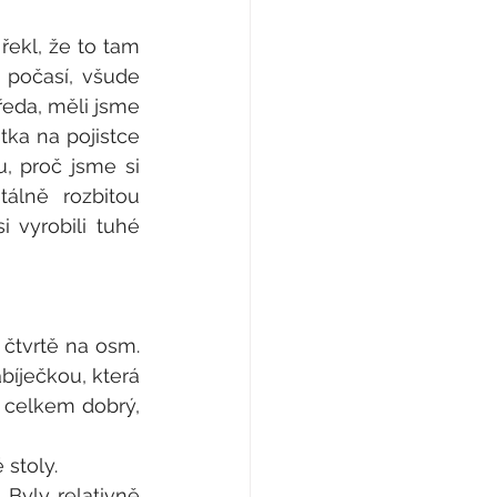
ekl, že to tam 
počasí, všude 
eda, měli jsme 
ka na pojistce 
, proč jsme si 
álně rozbitou 
 vyrobili tuhé 
 čtvrtě na osm. 
íječkou, která 
 celkem dobrý, 
stoly.
yly relativně 