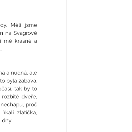
y. Měli jsme 
en na Švagrové 
ci mě krásně a 
. 
á a nudná, ale 
o byla zábava. 
así, tak by to 
ozbité dveře, 
 nechápu, proč 
kali zlatíčka, 
 dny. 