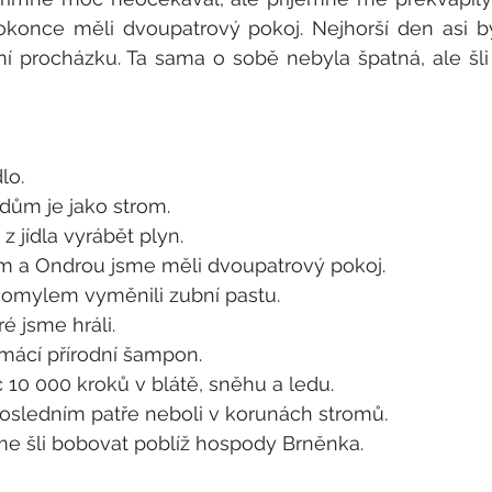
konce měli dvoupatrový pokoj. Nejhorší den asi byl
í procházku. Ta sama o sobě nebyla špatná, ale šli 
lo.
n dům je jako strom.
e z jídla vyrábět plyn.
m a Ondrou jsme měli dvoupatrový pokoj.
i omylem vyměnili zubní pastu.
ré jsme hráli.
omácí přírodní šampon.
c 10 000 kroků v blátě, sněhu a ledu.
posledním patře neboli v korunách stromů.
sme šli bobovat poblíž hospody Brněnka.