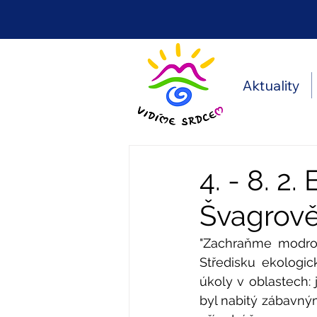
Aktuality
4. - 8. 2
Švagrov
"Zachraňme modrou
Středisku ekologic
úkoly v oblastech: 
byl nabitý zábavným