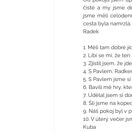
čisté a my jsme do
jsme měli celodenn
cesta byla namrzlá.
Radek
1. Měli tam dobré jíd
2. Líbí se mi, že te
3. Zjistil jsem, že jd
4. S Pavlem, Radke
5. S Pavlem jsme s
6. Bavili mě hry, kte
7. Udělal jsem si d
8. Šli jsme na kope
9. Náš pokoj byl v 
10. V úterý večer j
Kuba