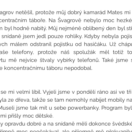
grov netěšil, protože můj dobrý kamarád Mates mi ř
centračním táboře. Na Švagrově nebylo moc hezké 
m byl hodně nabitý. Můj nejméně oblíbený den byl stř
 snídaně jsem jedl pouze rohlíky. Kdyby nebyla pojist
ych málem odstranil pojistku od hasičáku. Už chápu
aše telefony, protože náš spolužák měl totiž tot
tu mě nejvíce štvaly vybírky telefonů. Také jsme si
se koncentračnímu táboru nepodobal.
e mi velmi líbil. 
Vyjeli jsme v pondělí ráno asi ve tři
la ze dřeva, takže se tam nemohly nabíjet mobily nab
Museli jsme tak mít u sebe powerbanky. Program byl
 mi přišly moc dětské.
y opravdu dobré a na snídaně měli dokonce švédské 
ímně moc neočekával, ale příjemně mě překvapily. B