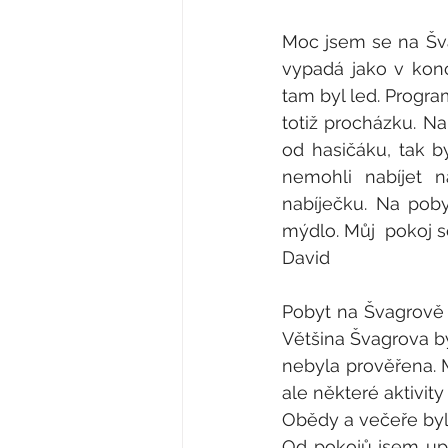
Moc jsem se na Šva
vypadá jako v kon
tam byl led. Progra
totiž procházku. Na
od hasičáku, tak b
nemohli nabíjet n
nabíječku. Na poby
mýdlo. Můj  pokoj 
David
Pobyt na Švagrově s
Většina Švagrova by
nebyla prověřena. 
ale některé aktivity
Obědy a večeře byl
Od pokojů jsem upř