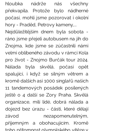
hloubka nádrže nás všechny 
překvapila. Protože bylo nádherné 
počasí, mohli jsme pozorovat i okolní 
hory - Praděd, Petrovy kameny,...
Nejdůležitějším dnem byla sobota - 
ráno jsme přejeli autobusem na jih do 
Znojma, kde jsme se zúčastnili námi 
velmi oblíbeného závodu v rámci Kola 
pro život - Znojmo Burčák tour 2024. 
Nálada byla skvělá, počasí opět 
spalující, i když se silným větrem a 
kromě dalších asi 1000 singlařů našich 
11 tandemových posádek posílených 
ještě o 4 další se Zory Praha. Skvělá 
organizace, milí lidé, dobrá nálada a 
dojezd bez úrazu - části, které dělají 
závod nezapomenutelným, 
příjemným a obohacujícím. Kromě 
toho přítomnost olympijského vítěze v 