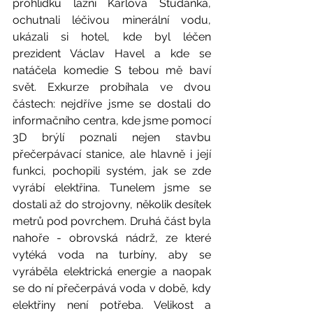
prohlídku lázní Karlova Studánka, 
ochutnali léčivou minerální vodu, 
ukázali si hotel, kde byl léčen 
prezident Václav Havel a kde se 
natáčela komedie S tebou mě baví 
svět. Exkurze probíhala ve dvou 
částech: nejdříve jsme se dostali do 
informačního centra, kde jsme pomocí 
3D brýlí poznali nejen stavbu 
přečerpávací stanice, ale hlavně i její 
funkci, pochopili systém, jak se zde 
vyrábí elektřina. Tunelem jsme se 
dostali až do strojovny, několik desítek 
metrů pod povrchem. Druhá část byla 
nahoře - obrovská nádrž, ze které 
vytéká voda na turbíny, aby se 
vyráběla elektrická energie a naopak 
se do ní přečerpává voda v době, kdy 
elektřiny není potřeba. Velikost a 