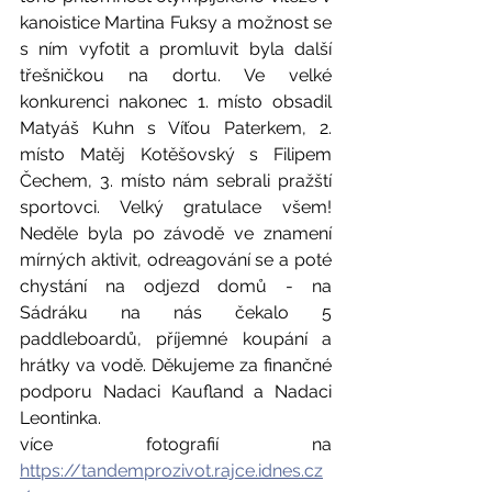
kanoistice Martina Fuksy a možnost se 
s ním vyfotit a promluvit byla další 
třešničkou na dortu. Ve velké 
konkurenci nakonec 1. místo obsadil 
Matyáš Kuhn s Víťou Paterkem, 2. 
místo Matěj Kotěšovský s Filipem 
Čechem, 3. místo nám sebrali pražští 
sportovci. Velký gratulace všem! 
Neděle byla po závodě ve znamení 
mírných aktivit, odreagování se a poté 
chystání na odjezd domů - na 
Sádráku na nás čekalo 5 
paddleboardů, příjemné koupání a 
hrátky va vodě. Děkujeme za finančné 
podporu Nadaci Kaufland a Nadaci 
Leontinka.
více fotografií na 
https://tandemprozivot.rajce.idnes.cz