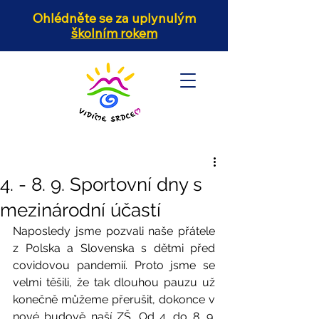
Ohlédněte se za uplynulým
školním rokem
4. - 8. 9. Sportovní dny s
mezinárodní účastí
Naposledy jsme pozvali naše přátele 
z Polska a Slovenska s dětmi před 
covidovou pandemií. Proto jsme se 
velmi těšili, že tak dlouhou pauzu už 
konečně můžeme přerušit, dokonce v 
nové budově naší ZŠ. Od 4. do 8. 9. 