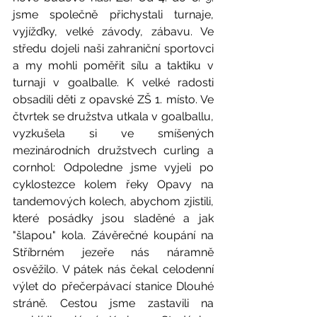
jsme společně přichystali turnaje, 
vyjížďky, velké závody, zábavu. Ve 
středu dojeli naši zahraniční sportovci 
a my mohli poměřit sílu a taktiku v 
turnaji v goalballe. K velké radosti 
obsadili děti z opavské ZŠ 1. místo. Ve 
čtvrtek se družstva utkala v goalballu, 
vyzkušela si ve smíšených 
mezinárodních družstvech curling a 
cornhol: Odpoledne jsme vyjeli po 
cyklostezce kolem řeky Opavy na 
tandemových kolech, abychom zjistili, 
které posádky jsou sladěné a jak 
"šlapou" kola. Závěrečné koupání na 
Stříbrném jezeře nás náramně 
osvěžilo. V pátek nás čekal celodenní 
výlet do přečerpávací stanice Dlouhé 
stráně. Cestou jsme zastavili na 