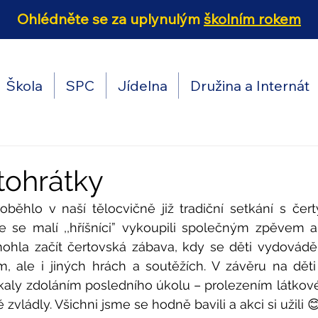
Ohlédněte se za uplynulým
školním rokem
Škola
SPC
Jídelna
Družina a Internát
rtohrátky
roběhlo v naší tělocvičně již tradiční setkání s čer
e se malí ,,hříšníci” vykoupili společným zpěvem a
ohla začít čertovská zábava, kdy se děti vydováděl
, ale i jiných hrách a soutěžích. V závěru na děti
kaly zdoláním posledního úkolu – prolezením látkové
zvládly. Všichni jsme se hodně bavili a akci si užili 😊