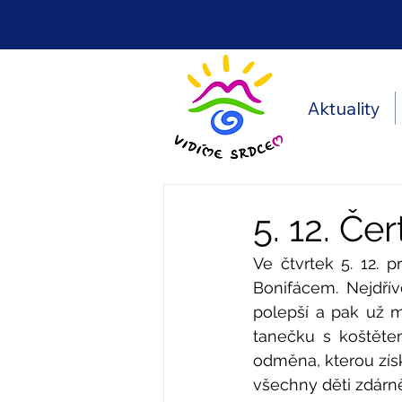
Aktuality
5. 12. Če
Ve čtvrtek 5. 12. p
Bonifácem. Nejdřív
polepší a pak už m
tanečku s koštětem
odměna, kterou zís
všechny děti zdárně 