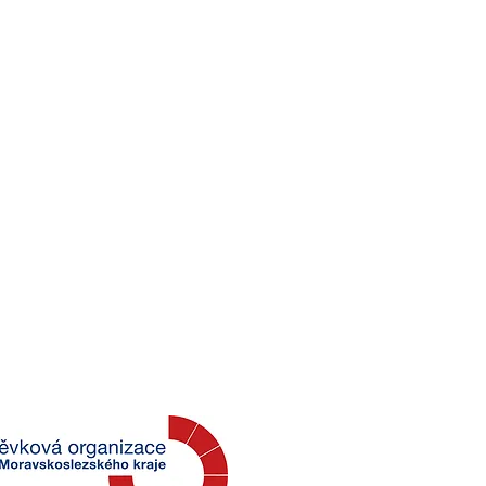
Najdete nás zde
6. Exkurze v Národním
tníku II. světové války
abyni