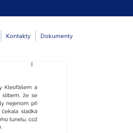
Kontakty
Dokumenty
ty Kleofášem a 
 slibem, že se 
y nejenom při 
 čekala sladká 
ho tunelu, což 
.