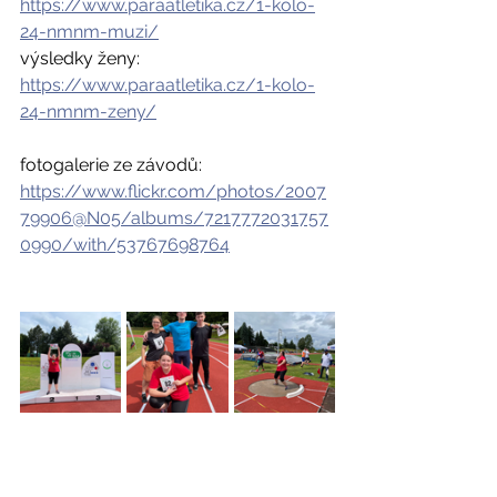
https://www.paraatletika.cz/1-kolo-
24-nmnm-muzi/
výsledky ženy: 
https://www.paraatletika.cz/1-kolo-
24-nmnm-zeny/
fotogalerie ze závodů: 
https://www.flickr.com/photos/2007
79906@N05/albums/7217772031757
0990/with/53767698764