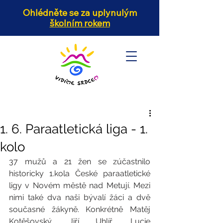
Ohlédněte se za uplynulým
školním rokem
1. 6. Paraatletická liga - 1.
kolo
37 mužů a 21 žen se zúčastnilo 
historicky 1.kola České paraatletické 
ligy v Novém městě nad Metují. Mezi 
nimi také dva naši bývalí žáci a dvě 
současné žákyně. Konkrétně Matěj 
Kotěšovský, Jiří Uhlíř, Lucie 