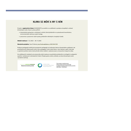
Adresa
Základní škola, Praskova
411/14,
p. o.
746 01 Opava