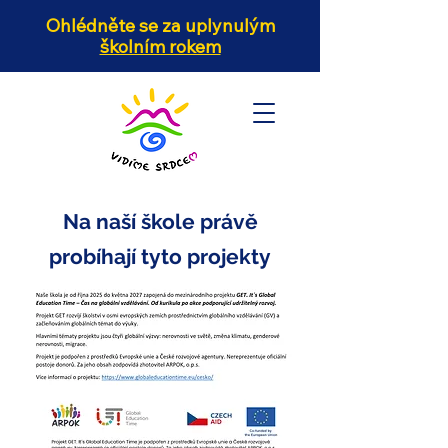
Ohlédněte se za uplynulým
školním rokem
Na naší škole právě
probíhají tyto projekty