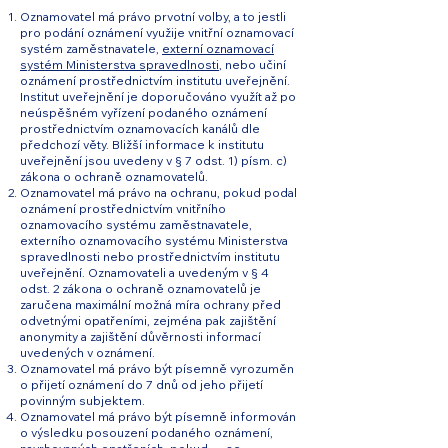
Oznamovatel má právo prvotní volby, a to jestli
pro podání oznámení využije vnitřní oznamovací
systém zaměstnavatele,
externí oznamovací
systém Ministerstva spravedlnosti
, nebo učiní
oznámení prostřednictvím institutu uveřejnění.
Institut uveřejnění je doporučováno využít až po
neúspěšném vyřízení podaného oznámení
prostřednictvím oznamovacích kanálů dle
předchozí věty. Bližší informace k institutu
uveřejnění jsou uvedeny v § 7 odst. 1) písm. c)
zákona o ochraně oznamovatelů.
Oznamovatel má právo na ochranu, pokud podal
oznámení prostřednictvím vnitřního
oznamovacího systému zaměstnavatele,
externího oznamovacího systému Ministerstva
spravedlnosti nebo prostřednictvím institutu
uveřejnění. Oznamovateli a uvedeným v § 4
odst. 2 zákona o ochraně oznamovatelů je
zaručena maximální možná míra ochrany před
odvetnými opatřeními, zejména pak zajištění
anonymity a zajištění důvěrnosti informací
uvedených v oznámení.
Oznamovatel má právo být písemně vyrozuměn
o přijetí oznámení do 7 dnů od jeho přijetí
povinným subjektem.
Oznamovatel má právo být písemně informován
o výsledku posouzení podaného oznámení,