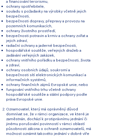
a financování terorismu,
ochrany spotřebitele,
souladu s požadavky na výrobky včetně jejich
bezpečnosti,
bezpečnosti dopravy, přepravy a provozu na
pozemních komunikacích,
ochrany životního prostředí,
bezpečnosti potravin a krmiv a ochrany zvířat a
jejich zdraví,
radiační ochrany a jaderné bezpečnosti,
hospodářské soutěže, veřejných dražeb a
zadávání veřejných zakázek,
ochrany vnitřního pořádku a bezpečnosti, života
a zdraví,
ochrany osobních údajů, soukromí a
bezpečnosti sítí elektronických komunikací a
informačních systémů,
ochrany finančních zájmů Evropské unie, nebo
fungování vnitřního trhu včetně ochrany
hospodářské soutěže a státní podpory podle
práva Evropské unie.
Oznamovatel, který má oprávněný důvod
domnívat se, že v rámci organizace, ve které je
zaměstnán, dochází k protiprávnímu jednání či
jinému porušování povinností v rámci oblastí
působnosti zákona o ochraně oznamovatelů, má
možnost oznámit takovéto jednání v dobré víře