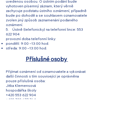
uvedenou osobou. O ústním podání bude
vyhotoven písemný záznam, který věrně
zachycuje podstatu ústního oznámení, případně
bude po dohodě a se souhlasem oznamovatele
zvolen jiný způsob zaznamenání podaného
oznámení.
5. Ústně (telefonicky) na telefonní lince:
553
622 904
provozní doba telefonní linky:
pondělí: 9:00 –13:00 hod.
středa: 9:00 –13:00 hod.
Příslušné osoby
Přijímat oznámení od oznamovatele a vykonávat
další činnosti s tím související je oprávněna
pouze příslušná osoba:
Jitka Klemensová
hospodářka školy
+420 553 622 904
+420 733 677 764
jitka.klemensova@zrak.opava.cz
vydáno 1. 1. 2026