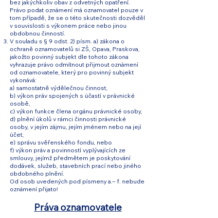
bez jakýchkoliv obav z odvetných opatření.
Právo podat oznámení má oznamovatel pouze v
tom případě, že se o této skutečnosti dozvěděl
v souvislosti s výkonem práce nebo jinou
obdobnou činností.
V souladu s § 9 odst. 2) písm. a) zákona o
ochraně oznamovatelů si ZŠ, Opava, Praskova,
jakožto povinný subjekt dle tohoto zákona
vyhrazuje právo odmítnout přijmout oznámení
od oznamovatele, který pro povinný subjekt
vykonává:
a) samostatně výdělečnou činnost,
b) výkon práv spojených s účastí v právnické
osobě,
c) výkon funkce člena orgánu právnické osoby,
d) plnění úkolů v rámci činnosti právnické
osoby, v jejím zájmu, jejím jménem nebo na její
účet,
e) správu svěřenského fondu, nebo
f) výkon práv a povinností vyplývajících ze
smlouvy, jejímž předmětem je poskytování
dodávek, služeb, stavebních prací nebo jiného
obdobného plnění.
Od osob uvedených pod písmeny a.– f. nebude
oznámení přijato!
Práva oznamovatele