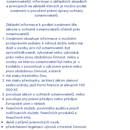
oznamovatelů), informuje o základních zásadách
a principech na základě kterých je možno podat
oznámení o porušení právní úpravy ochrany
oznamovatelů.
Základní informace k podání oznámení dle
zákona o ochraně oznamovatelů včetně práv
oznamovatelů
Oznámení obsahuje informace o možném
protiprávním jednání, k němuž došlo nebo má
dojít u osoby, pro niž oznamovatel, byť
zprostředkovaně, vykonával nebo vykonává
práci nebo jinou obdobnou činnost, nebo u
osoby, se kterou oznamovatel byl nebo je v
kontaktu v souvislosti s výkonem práce nebo
jinou obdobnou činnosti, a které:
má znaky trestného činu,
má znaky přestupku, za který zákon stanoví
sazbu pokuty, jejíž horní hranice je alespoň 100
000 Kč,
porušuje zákon o ochraně oznamovatelů, nebo
porušuje jiný právní předpis nebo předpis
Evropské unie v oblasti:
finančních služeb, povinného auditu a jiných
ověřovacích služeb, finančních produktů a
finančních trhů,
daně z příjmů právnických osob,
předcházení legalizaci výnosů z trestné činnosti