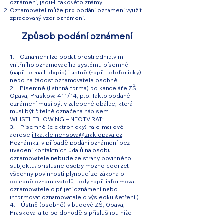
oznámení, jsou‑li takovéto známy.
Oznamovatel může pro podání oznámení využít
zpracovaný vzor oznámení.
Způsob podání oznámení
1. Oznámení lze podat prostřednictvím
vnitřního oznamovacího systému písemně
(např.: e‑mail, dopis) i ústně (např.: telefonicky)
nebo na žádost oznamovatele osobně.
2. Písemně (listinná forma) do kanceláře ZŠ,
Opava, Praskova 411/14, p.o. Takto podané
oznámení musí být v zalepené obálce, která
musí být čitelně označena nápisem
WHISTLEBLOWING – NEOTVÍRAT;
3. Písemně (elektronicky) na e‑mailové
adrese
jitka.klemensova@zrak.opava.cz
Poznámka: v případě podání oznámení bez
uvedení kontaktních údajů na osobu
oznamovatele nebude ze strany povinného
subjektu/příslušné osoby možno dodržet
všechny povinnosti plynoucí ze zákona o
ochraně oznamovatelů, tedy např. informovat
oznamovatele o přijetí oznámení nebo
informovat oznamovatele o výsledku šetření.)
4. Ústně (osobně) v budově ZŠ, Opava,
Praskova, a to po dohodě s příslušnou níže