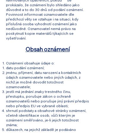
navrhovaných opatřeních, pokud se
prokázalo, že oznámení bylo shledáno jako
důvodné a to do 30 dnů od podání oznámení.
Povinnost informovat oznamovatele dle
předchozí věty se vztahuje i na situaci, kdy
příslušná osoba vyhodnotí oznámení jako
nedůvodné. Oznamovatel nemá právo na
poskytnutí kopie materiálů týkajících se
vyšetřování.
Obsah oznámení
Oznámení obsahuje údaje o:
datu podání oznámení;
jménu, příjmení, datu narození a kontaktních
údajích oznamovatele nebo jiných údajích, z
nichž je možné dovodit totožnost
oznamovatele;
jestli má jednání znaky trestného činu,
přestupku, porušuje zákon o ochraně
oznamovatelů nebo porušuje jiný právní předpis
nebo předpis EU ve vybrané oblasti;
shrnutí podstaty a obsahové stránky oznámení,
včetně identifikace osob, vůči kterým je
oznámení směřováno, je‑li jejich totožnost
známa;
důkazech, na jejichž základě je podáváno