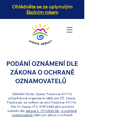
Ohlédněte se za uplynulým
školním rokem
PODÁNÍ OZNÁMENÍ DLE
ZÁKONA O OCHRANĚ
OZNAMOVATELŮ
Základní škola, Opava, Praskova 411/14,
příspěvková organizace (dále jen ZŠ, Opava,
Praskova), se sídlem na ulici Praskova 411/14,
746 01 Opava, IČO
47813482
jako povinný
subjekt dle
zákona č. 171/2023 Sb., o ochraně
oznamovatelů
(dále jen zákon o ochraně