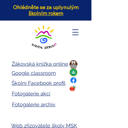
Ohlédněte se za uplynulým
školním rokem
Žákovská knížka online
Google classroom
Školní Facebook profil
Fotogalerie akcí
Fotogalerie archiv
Web zřizovatele školy MSK