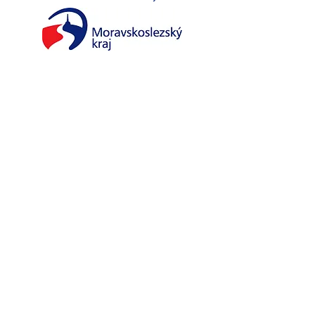
Adresa
Základní škola, Praskova
411/14,
p. o.
746 01 Opava
IČO:
47813482
č.ú. 674040287/0300
Kontakt