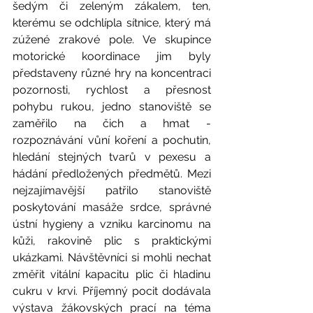
šedým či zeleným zákalem, ten, 
kterému se odchlípla sítnice, který má 
zúžené zrakové pole. Ve skupince 
motorické koordinace jim byly 
představeny různé hry na koncentraci 
pozornosti, rychlost a přesnost 
pohybu rukou, jedno stanoviště se 
zaměřilo na čich a hmat - 
rozpoznávání vůní koření a pochutin, 
hledání stejných tvarů v pexesu a 
hádání předložených předmětů. Mezi 
nejzajímavější patřilo stanoviště 
poskytování masáže srdce, správné 
ústní hygieny a vzniku karcinomu na 
kůži, rakovině plic s praktickými 
ukázkami. Návštěvníci si mohli nechat 
změřit vitální kapacitu plic či hladinu 
cukru v krvi. Příjemný pocit dodávala 
výstava žákovských prací na téma 