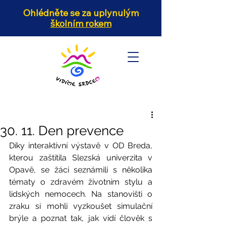
Ohlédněte se za uplynulým
školním rokem
30. 11. Den prevence
Díky interaktivní výstavě v OD Breda, 
kterou zaštítila Slezská univerzita v 
Opavě, se žáci seznámili s několika 
tématy o zdravém životním stylu a 
lidských nemocech. Na stanovišti o 
zraku si mohli vyzkoušet simulační 
brýle a poznat tak, jak vidí člověk s 