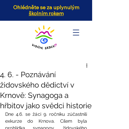
Ohlédněte se za uplynulým
školním rokem
4. 6. - Poznávání
židovského dědictví v
Krnově: Synagoga a
hřbitov jako svědci historie
Dne 4.6. se žáci 9. ročníku zúčastnili 
exkurze do Krnova. Cílem byla 
prohlídka synagogy, židovského 