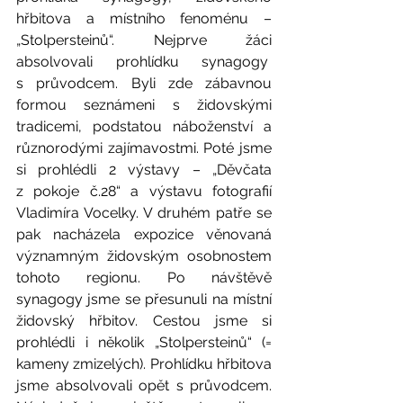
hřbitova a místního fenoménu – 
„Stolpersteinů“. Nejprve žáci 
absolvovali prohlídku synagogy  
s průvodcem. Byli zde zábavnou 
formou seznámeni s židovskými 
tradicemi, podstatou náboženství a 
různorodými zajímavostmi. Poté jsme 
si prohlédli 2 výstavy – „Děvčata 
z pokoje č.28“ a výstavu fotografií 
Vladimíra Vocelky. V druhém patře se 
pak nacházela expozice věnovaná 
významným židovským osobnostem 
tohoto regionu. Po návštěvě 
synagogy jsme se přesunuli na místní 
židovský hřbitov. Cestou jsme si 
prohlédli i několik „Stolpersteinů“ (= 
kameny zmizelých). Prohlídku hřbitova 
jsme absolvovali opět s průvodcem. 