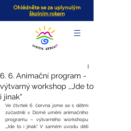
Ohlédněte se za uplynulým
školním rokem
6. 6. Animační program -
výtvarný workshop ,,Jde to
i jinak"
Ve čtvrtek 6. června jsme se s dětmi 
zúčastnili v Domě umění animačního 
programu – výtvarného workshopu 
„Jde to i jinak“. V samém úvodu děti 