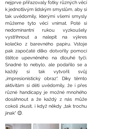
nejprve přiřazovaly fotky různých věcí 
k jednotlivým lidským smyslům, aby si 
tak uvědomily, kterými všemi smysly 
můžeme tyto věci vnímat. Poté si 
nedominantní rukou vyzkoušely 
vystřihnout a nalepit na výkres 
kolečko z barevného papíru. Vstoje 
pak započaté dílko dotvořily pomocí 
štětce upevněného na dlouhé tyči. 
Snadné to nebylo, ale podařilo se a 
každý si tak vytvořil svůj 
„impresionistický obraz“. Díky těmto 
aktivitám si děti uvědomily, že i přes 
různé handicapy je možné mnohého 
dosáhnout a že každý z nás může 
cokoli zkusit, i když někdy „tak trochu 
jinak“ 😊.