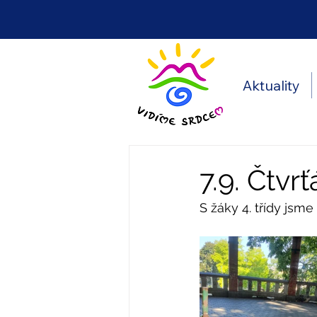
Aktuality
7.9. Čtvr
S žáky 4. třídy jsme