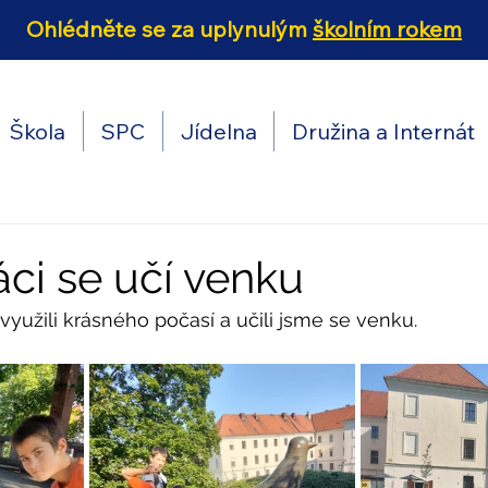
Ohlédněte se za uplynulým
školním rokem
Škola
SPC
Jídelna
Družina a Internát
ťáci se učí venku
 využili krásného počasí a učili jsme se venku.