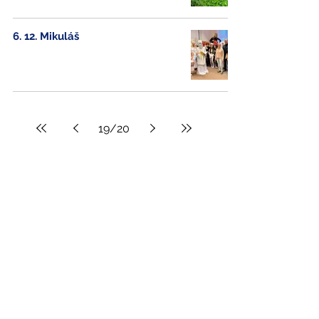
6. 12. Mikuláš
19
/
20
Adresa
Základní škola, Praskova
411/14,
p. o.
746 01 Opava