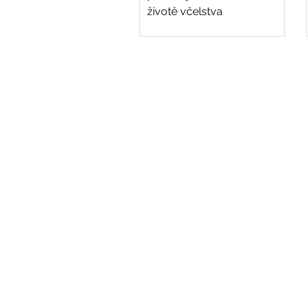
životě včelstva
přizpůsobené starším.
Zajímavosti vývoje a života
včel byly...
Adresa
Základní škola,
Praskova 411/14,
p. o.
746 01 Opava