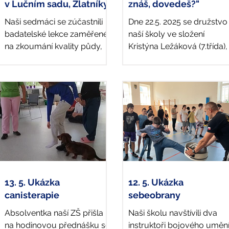
v Lučním sadu, Zlatníky
znáš, dovedeš?"
Naši sedmáci se zúčastnili
Dne 22.5. 2025 se družstvo
badatelské lekce zaměřené
naší školy ve složení
na zkoumání kvality půdy,
Kristýna Ležáková (7.třída),
od níž se odvíjí také
Lukáš Chromý, Matyas
biologická diverzita. Lekce
Varadi (oba 8. třída) a Ada
byla...
Král...
13. 5. Ukázka
12. 5. Ukázka
canisterapie
sebeobrany
Absolventka naší ZŠ přišla
Naši školu navštívili dva
na hodinovou přednášku se
instruktoři bojového uměn