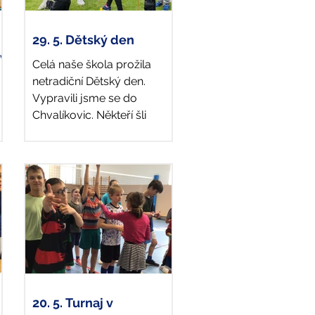
29. 5. Dětský den
 v
Celá naše škola prožila
netradiční Dětský den.
Vypravili jsme se do
Chvalíkovic. Někteří šli
pěšky, jiní zvolili jízdu na
kole. Na hřišti...
8.
20. 5. Turnaj v