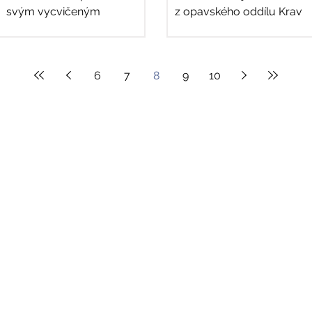
svým vycvičeným
z opavského oddílu Krav
jezevčíkem Jackii. Žáci
Maga, aby žáky 2. stupně
poznávali rozdíly mezi
seznámili se základy
asistenčním,...
sebeobrany....
6
7
8
9
10
Kontakt
Telefon kanceláře školy
+420 553 622 904
+420 733 677 764
Telefon SPC
+420 553 627 004
e-mail