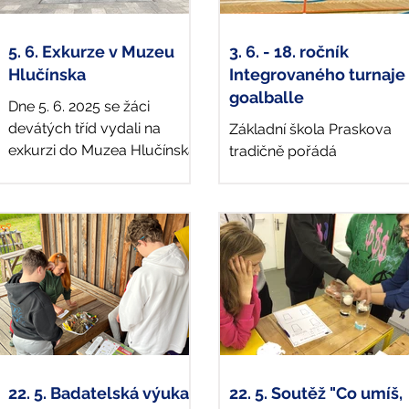
5. 6. Exkurze v Muzeu
3. 6. - 18. ročník
Hlučínska
Integrovaného turnaje
goalballe
Dne 5. 6. 2025 se žáci
devátých tříd vydali na
Základní škola Praskova
exkurzi do Muzea Hlučínska
tradičně pořádá
v Hlučíně, kde se pod
integrované turnaje v
vedením muzejní
goalballe. Letos to byl již 1
pedagožky zúčastnili dvou...
ročník. Goalball je hra, kde
se dvě...
22. 5. Badatelská výuka
22. 5. Soutěž "Co umíš,