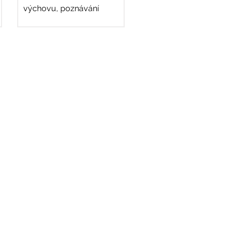
výchovu, poznávání
chráněného území
Litovelského Pomoraví,
určování vodních
živočichů,...
Najdete nás zde