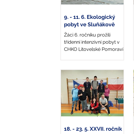
9. - 11. 6. Ekologický
pobyt ve Sluňákově
Žáci 6. ročníku prožili
třídenní intenzivní pobyt v
CHKO Litovelské Pomoraví.
Většina aktivit probíhala
venku - děti plnily různé
úkoly,...
18. - 23. 5. XXVII. ročník