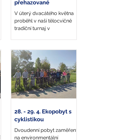
přehazované
V úterý dvacátého května
proběhl v naší tělocvičně
tradiční turnaj v
přehazované. O co nejlepší
m
umístění mezi sebou
„bojovalo“ celkem pět...
28. - 29. 4. Ekopobyt s
cyklistikou
Dvoudenní pobyt zaměřený
í
na environmentální