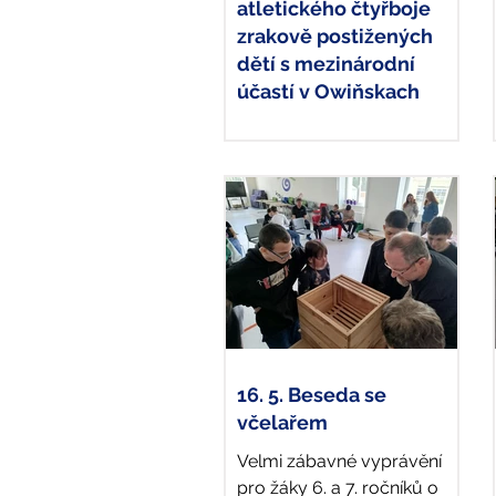
atletického čtyřboje
zrakově postižených
dětí s mezinárodní
účastí v Owiňskach
Atletické závody proběhly v
Murowane Gošlině, pak měli
účastníci zajištěný 4 denní
turisticko-poznávací
program: archeologické
naleziště...
16. 5. Beseda se
včelařem
Velmi zábavné vyprávění
pro žáky 6. a 7. ročníků o