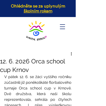
Ohlédněte se za uplynulým
školním rokem
12. 6. 2026 Orca school
cup Krnov
V pátek 12. 6. se žáci vyššího ročníku 
zúčastnili již poněkolikáté florbalového 
turnaje Orca school cup v Krnově. 
Dvě družstva, která naši školu 
reprezentovala, sehrála po čtyřech 
zápasech. I přes výsledkovou 