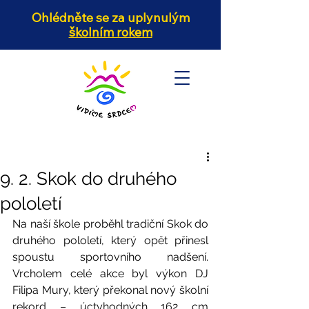
Ohlédněte se za uplynulým
školním rokem
9. 2. Skok do druhého
pololetí
Na naší škole proběhl tradiční Skok do 
druhého pololetí, který opět přinesl 
spoustu sportovního nadšení. 
Vrcholem celé akce byl výkon DJ 
Filipa Mury, který překonal nový školní 
rekord – úctyhodných 162 cm 