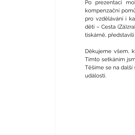
Po prezentaci mohl
kompenzační pomůcky
pro vzdělávání i ka
děti – Cesta (Zá)z
tiskárně, představili
Děkujeme všem, kteř
Tímto setkáním jsme
Těšíme se na další 
události.