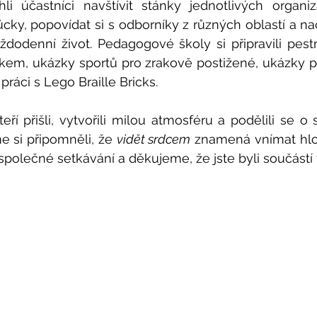
i účastníci navštívit stánky jednotlivých organiza
, popovídat si s odborníky z různých oblastí a nače
ždodenní život. Pedagogové školy si připravili pest
rakem, ukázky sportů pro zrakově postižené, ukázky
 práci s Lego Braille Bricks.
í přišli, vytvořili milou atmosféru a podělili se o s
 si připomněli, že 
vidět srdcem
 znamená vnímat hloubě
společné setkávání a děkujeme, že jste byli součástí 