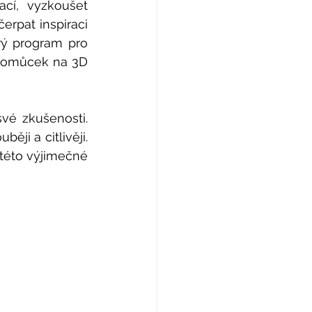
cí, vyzkoušet 
rpat inspiraci 
rý program pro 
 pomůcek na 3D 
vé zkušenosti. 
ji a citlivěji. 
této výjimečné 