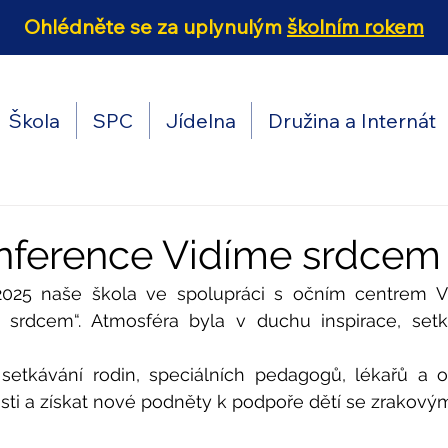
Ohlédněte se za uplynulým
školním rokem
Škola
SPC
Jídelna
Družina a Internát
Konference Vidíme srdcem
. 2025 naše škola ve spolupráci s očním centrem V
e srdcem“. Atmosféra byla v duchu inspirace, setk
setkávání rodin, speciálních pedagogů, lékařů a od
nosti a získat nové podněty k podpoře dětí se zrakový